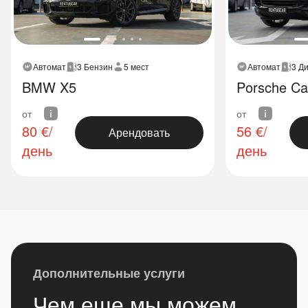
Автомат
3 Бензин
5 мест
Автомат
3 Д
BMW X5
Porsche C
от
от
80
€/
56
€/
Арендовать
день
день
Дополнительные услуги
Чем еще мы можем