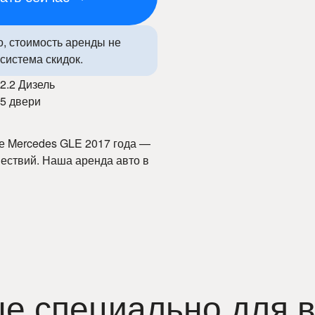
о, стоимость аренды не
система скидок.
2.2 Дизель
5 двери
е Mercedes GLE 2017 года —
ествий. Наша аренда авто в
вия и быстрое оформление.
сторный салон и передовые
 и комфорта. С
 по городу и за его
е специально для в
е удобство