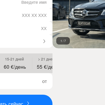
1
/
7
15-21 дней
> 21 дней
60 €/день
55 €/день
от
ать сейчас