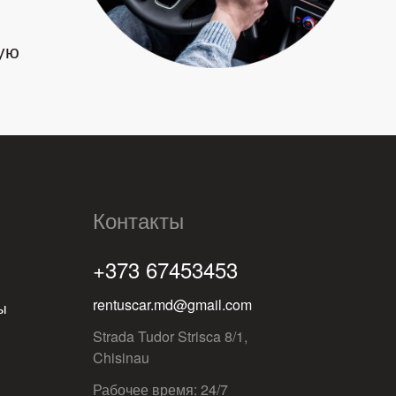
ую
Контакты
+373 67453453
rentuscar.md@gmail.com
ы
Strada Tudor Strisca 8/1,
Chisinau
Рабочее время: 24/7