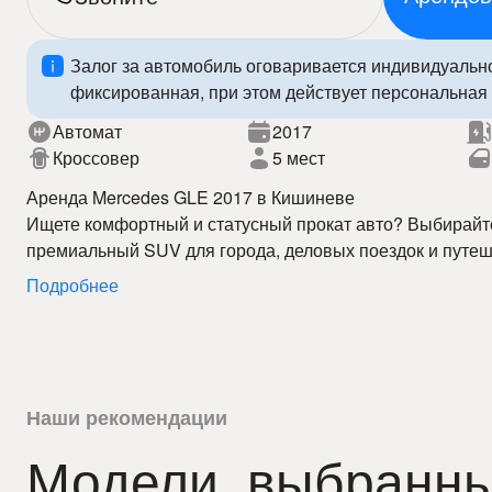
Залог за автомобиль оговаривается индивидуальн
фиксированная, при этом действует персональная 
Автомат
2017
Кроссовер
5 мест
Аренда Mercedes GLE 2017 в Кишиневе
Ищете комфортный и статусный прокат авто? Выбирайт
премиальный SUV для города, деловых поездок и путеш
Кишиневе предлагает выгодные цены, прозрачные усло
Подробнее
Mercedes GLE 2017 сочетает современный дизайн, про
технологии, обеспечивая высокий уровень безопасности
услугой прокат автомобилей вы свободно передвигаетесь
пределами.
Наши преимущества:
– лучшие цены на аренду авто в Кишиневе
Наши рекомендации
– автомобили в отличном состоянии
Модели, выбранны
– прокат авто 24/7
Забронируйте Mercedes GLE 2017 уже сегодня и оценит
– быстрое оформление
качественного проката авто в Кишиневе!