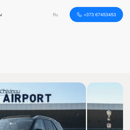
ы
+373 67453453
Ru