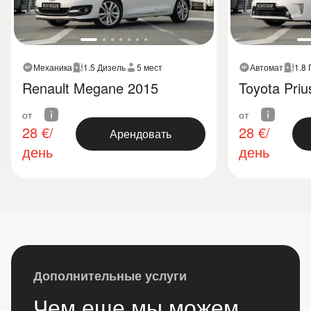
Механика
1.5 Дизель
5 мест
Автомат
1.8
Renault Megane 2015
Toyota Priu
от
от
28
€/
28
€/
Арендовать
день
день
Дополнительные услуги
Чем еще мы можем