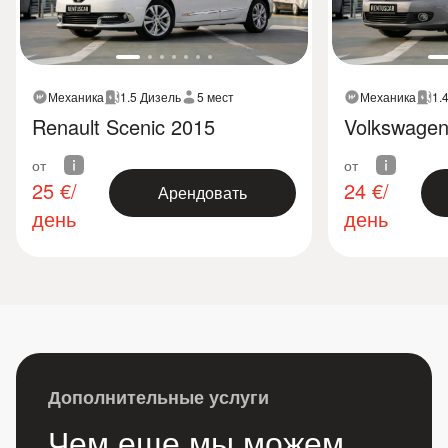
Механика
1.5 Дизель
5 мест
Механика
1.
Renault Scenic 2015
Volkswagen
от
от
25
€/
24
€/
Арендовать
день
день
Дополнительные услуги
Чем еще мы можем