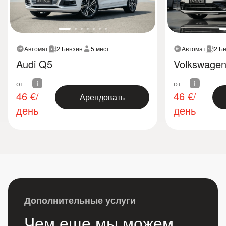
Автомат
2 Бензин
5 мест
Автомат
2 Б
Audi Q5
Volkswagen 
от
от
46
€/
46
€/
Арендовать
день
день
Дополнительные услуги
Чем еще мы можем