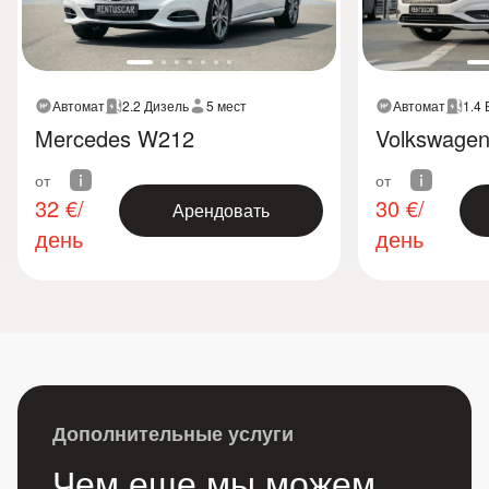
Автомат
2.2 Дизель
5 мест
Автомат
1.4
Mercedes W212
Volkswagen
от
от
32
€/
30
€/
Арендовать
день
день
Дополнительные услуги
Чем еще мы можем