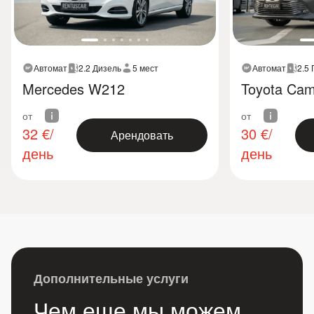
Автомат
2.2 Дизель
5 мест
Автомат
2.5
Mercedes W212
Toyota Cam
от
от
32
€/
30
€/
Арендовать
день
день
Дополнительные услуги
Чем еще мы можем