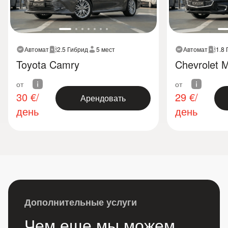
Автомат
2.5 Гибрид
5 мест
Автомат
1.8
Toyota Camry
Chevrolet M
от
от
30
€/
29
€/
Арендовать
день
день
Дополнительные услуги
Чем еще мы можем