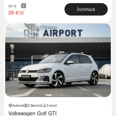
de la
Închiriază
26
€/zi
Automat
2 Benzină
5 locuri
Volkswagen Golf GTI