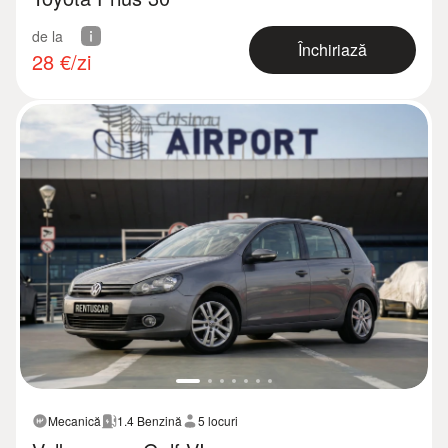
de la
Închiriază
28
€/zi
Mecanică
1.4 Benzină
5 locuri