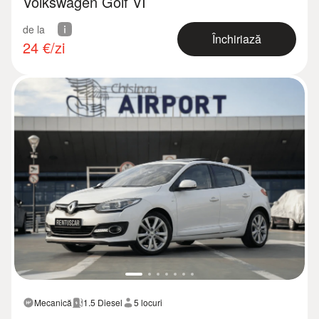
Volkswagen Golf VI
de la
Închiriază
24
€/zi
Mecanică
1.5 Diesel
5 locuri