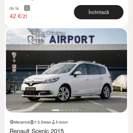
de la
Închiriază
42
€/zi
Mecanică
1.5 Diesel
5 locuri
Renault Scenic 2015