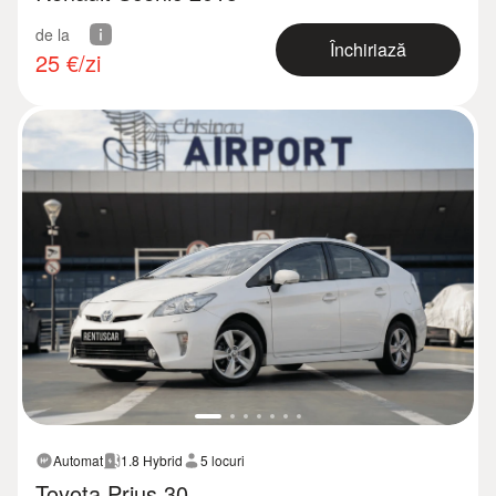
de la
Închiriază
25
€/zi
Automat
1.8 Hybrid
5 locuri
Toyota Prius 30