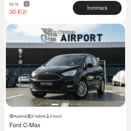
de la
Închiriază
30
€/zi
Automat
2 Hybrid
5 locuri
Ford C-Max