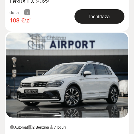
Lexus LX 2022
de la
Închiriază
108
€/zi
Automat
2 Benzină
7 locuri