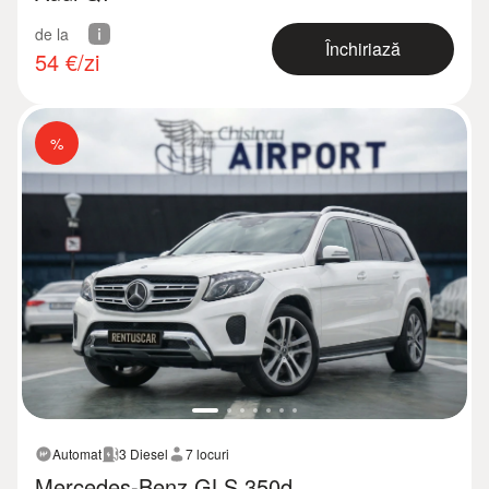
de la
Închiriază
54
€/zi
%
Automat
3 Diesel
7 locuri
Mercedes-Benz GLS 350d