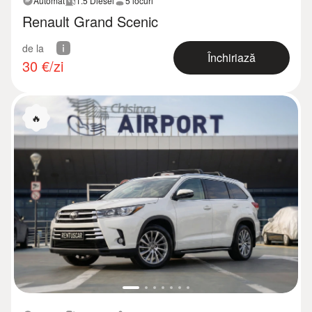
Automat
1.5 Diesel
5 locuri
Renault Grand Scenic
de la
Închiriază
30
€/zi
🔥