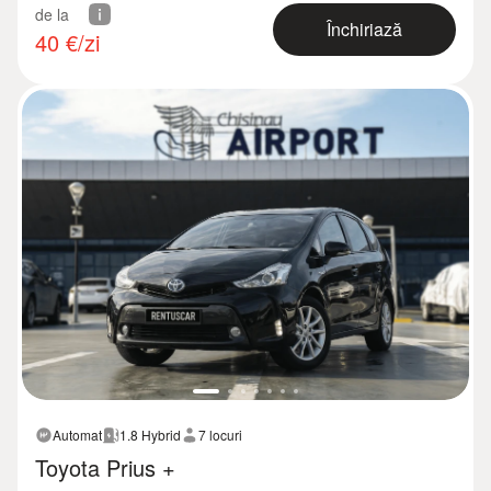
de la
Închiriază
40
€/zi
Automat
1.8 Hybrid
7 locuri
Toyota Prius +