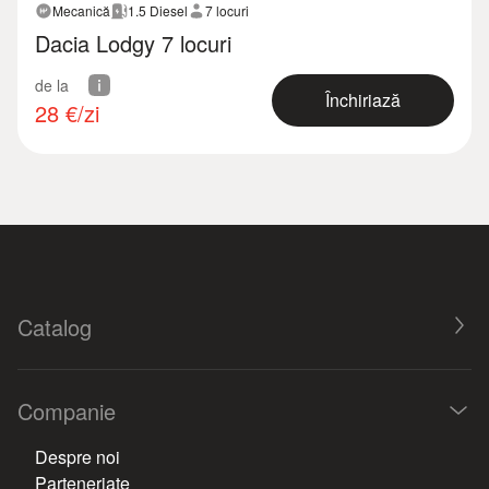
Mecanică
1.5 Diesel
7 locuri
Dacia Lodgy 7 locuri
de la
Închiriază
28
€/zi
Catalog
Companie
Despre noi
Parteneriate