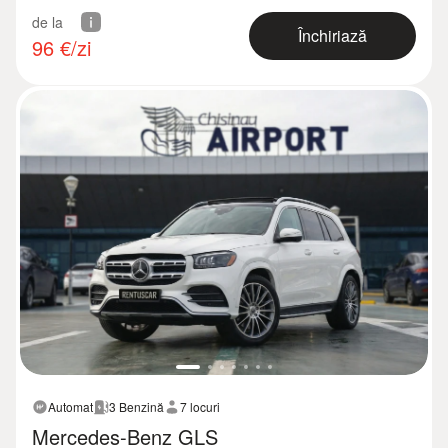
de la
Închiriază
96
€/zi
Automat
3 Benzină
7 locuri
Mercedes-Benz GLS