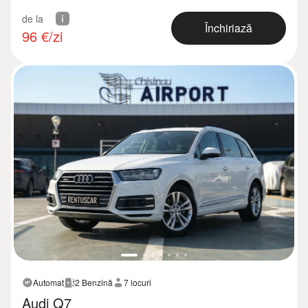
de la
Închiriază
96
€/zi
Automat
2 Benzină
7 locuri
Audi Q7