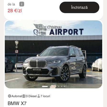
de la
Închiriază
28
€/zi
Automat
3 Diesel
7 locuri
BMW X7