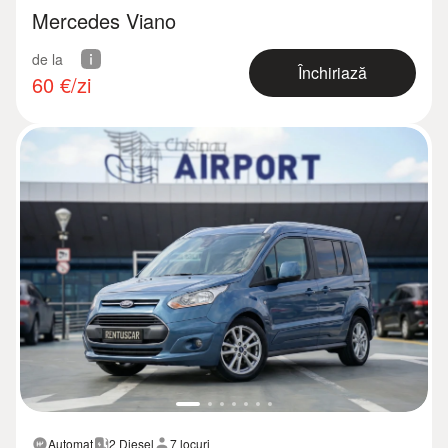
Mercedes Viano
de la
Închiriază
60
€/zi
Automat
2 Diesel
7 locuri