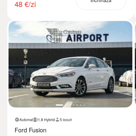
Închiriază
48
€/zi
Automat
1.8 Hybrid
5 locuri
Ford Fusion