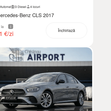
Automat
3 Diesel
4 locuri
ercedes-Benz CLS 2017
 la
Închiriază
1
€/zi