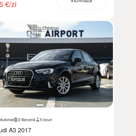
Închiriază
6
€/zi
Automat
2 Benzină
5 locuri
udi A3 2017