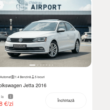

Automat
1.4 Benzină
5 locuri
olkswagen Jetta 2016
 la
Închiriază
8
€/zi