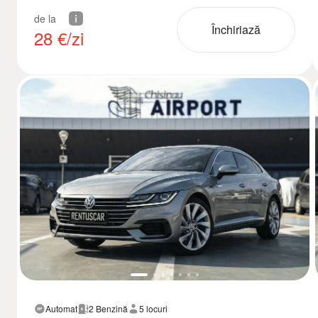
de la
Închiriază
28
€/zi
Automat
2 Benzină
5 locuri