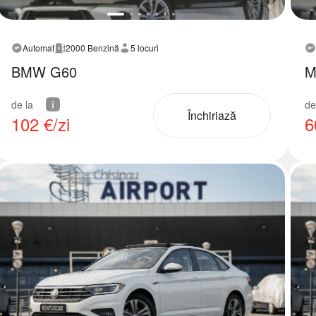
Automat
2000 Benzină
5 locuri
BMW G60
M
de la
de
Închiriază
102
€/zi
6