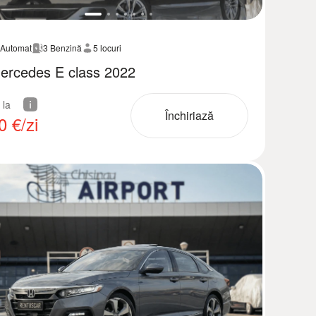
Automat
3 Benzină
5 locuri
ercedes E class 2022
 la
Închiriază
0
€/zi