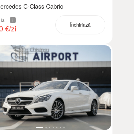
ercedes C-Class Cabrio
 la
Închiriază
0
€/zi