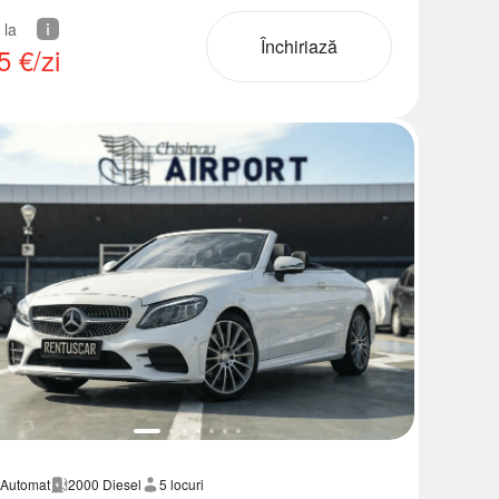
 la
Închiriază
5
€/zi
Automat
2000 Diesel
5 locuri