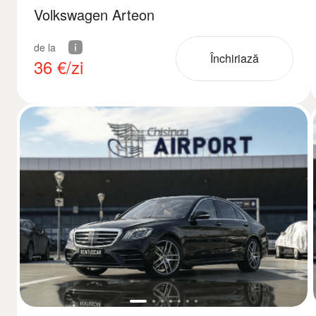
Volkswagen Arteon
de la
Închiriază
36
€/zi