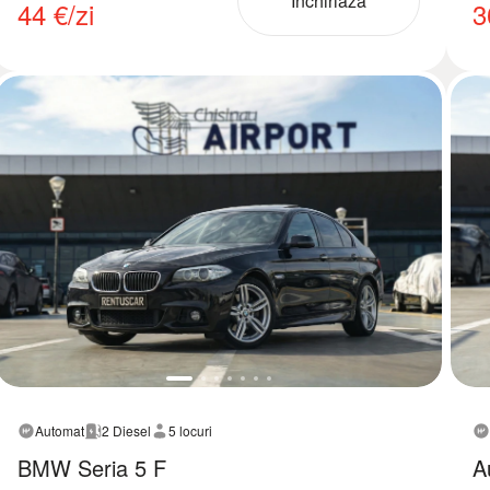
Închiriază
44
€/zi
3
Automat
2 Diesel
5 locuri
BMW Seria 5 F
A