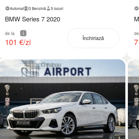
Automat
3 Benzină
5 locuri
BMW Series 7 2020
M
de la
de
Închiriază
101
€/zi
7