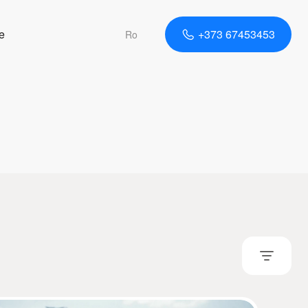
e
+373 67453453
Ro