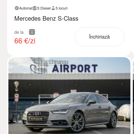
Automat
3 Diesel
5 locuri
Mercedes Benz S-Class
de la
Închiriază
66
€/zi