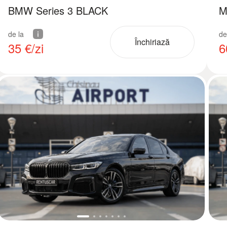
BMW Series 3 BLACK
M
de la
de
Închiriază
35
€/zi
6