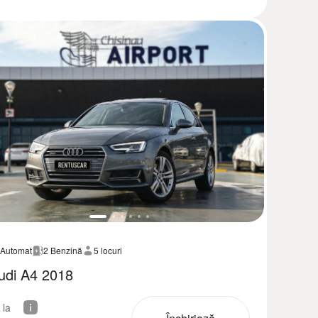
Automat
2 Benzină
5 locuri
udi A4 2018
 la