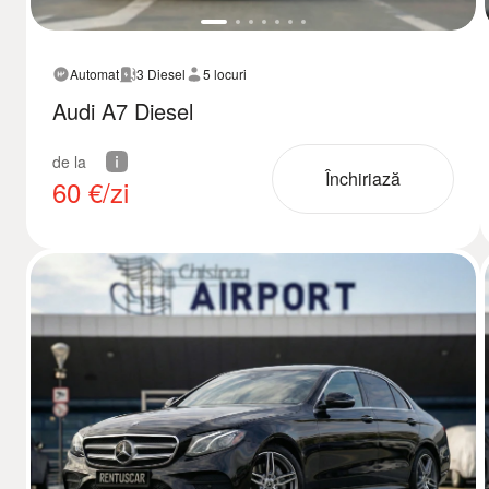
Automat
3 Diesel
5 locuri
Audi A7 Diesel
de la
Închiriază
60
€/zi