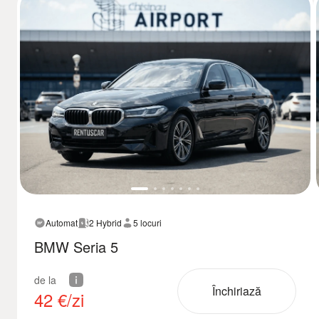
Automat
2 Hybrid
5 locuri
BMW Seria 5
de la
Închiriază
42
€/zi