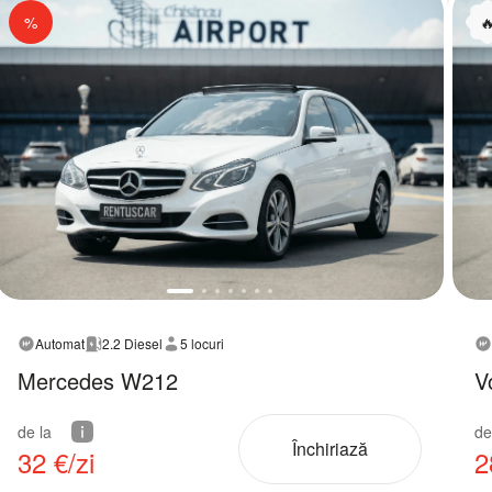
%

Automat
2.2 Diesel
5 locuri
Mercedes W212
V
de la
de
Închiriază
32
€/zi
2