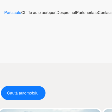
Parc auto
Chirie auto aeroport
Despre noi
Parteneriate
Contact
Caută automobilul