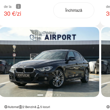
de la
de
Închiriază
30
€/zi
3
Automat
2 Benzină
5 locuri