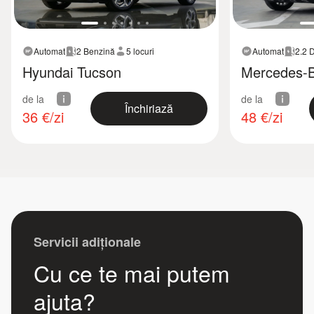
Automat
2 Benzină
5 locuri
Automat
2.2 
Hyundai Tucson
Mercedes-
de la
de la
Închiriază
36
€/zi
48
€/zi
Servicii adiționale
Cu ce te mai putem
ajuta?