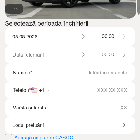
1
/
8
Selectează perioada închirierii
Numele
*
Telefon
*
+1
Vârsta șoferului
Adaugă asigurare CASCO