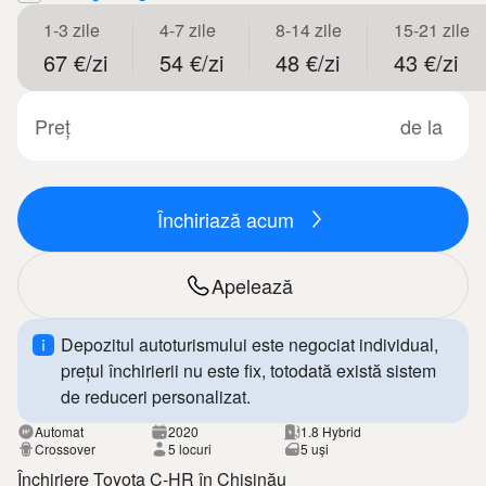
1-3 zile
4-7 zile
8-14 zile
15-21 zile
67 €/zi
54 €/zi
48 €/zi
43 €/zi
Preț
de la
Închiriază acum
Apelează
Depozitul autoturismului este negociat individual,
prețul închirierii nu este fix, totodată există sistem
de reduceri personalizat.
Automat
2020
1.8 Hybrid
Crossover
5 locuri
5 uși
Închiriere Toyota C-HR în Chișinău