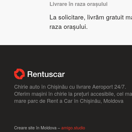
Livrare în raza orașului
La solicitare, livrăm gratuit m
raza orașului.
Chirie auto în Chișinău cu livrare Aeroport 24/7.
Oferim mașini în chirie la prețuri accesibile, cel ma
mare parc de Rent a Car în Chișinău, Moldova
Creare site în Moldova –
amigo.studio