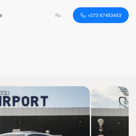
e
+373 67453453
Ro