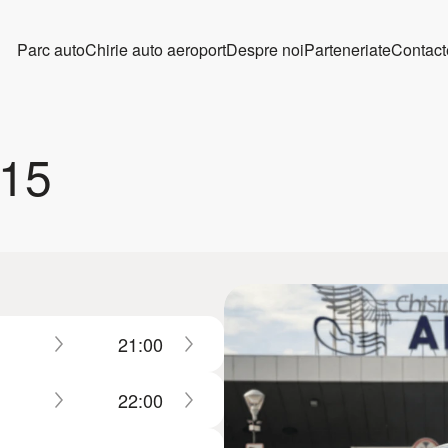
Parc auto
Chirie auto aeroport
Despre noi
Parteneriate
Contact
015
21:00
22:00