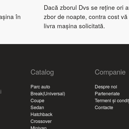
Dacă zborul Dvs se reține ori a
așina în
zbor de noapte, contra cost v
livra mașina solicitată.
Catalog
Companie
Parc auto
Despre noi
i
Break(Universal)
Parteneriate
Coupe
Termeni și condiț
Sedan
Contacte
Hatchback
Crossover
Minivan