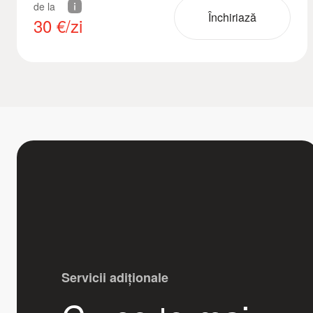
de la
Închiriază
30
€/zi
Servicii adiționale