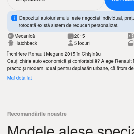
Depozitul autoturismului este negociat individual, prețul 
totodată există sistem de reduceri personalizat.
Mecanică
2015
Hatchback
5 locuri
Închiriere Renault Megane 2015 în Chișinău
Cauți chirie auto economică și confortabilă? Alege Renau
practic și modern, ideal pentru deplasări urbane, călătorii de 
Serviciul nostru de închiriere auto în Chișinău îți oferă prețur
Mai detaliat
și mașini în stare tehnică excelentă.
Renault Megane 2015 se evidențiază prin design elegant, int
redus de combustibil, oferind siguranță și plăcere la condus
beneficiezi de libertate totală de mișcare și costuri accesibil
Avantaje:
– cele mai bune oferte de chirie auto Chișinău
Recomandările noastre
– disponibilitate rapidă
Modele alese specia
– chirie auto 24/24
Rezervă acum Renault Megane 2015 și bucură-te de servicii 
– condiții clare și fără taxe ascunse
Chișinău!