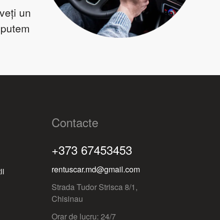
veți un
ă putem
Contacte
+373 67453453
rentuscar.md@gmail.com
ii
Strada Tudor Strisca 8/1,
Chisinau
Orar de lucru: 24/7