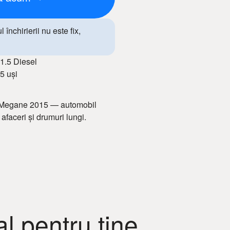
închirierii nu este fix,
1.5 Diesel
5 uși
lt Megane 2015 — automobil
afaceri și drumuri lungi.
i avantajoase, condiții flexibile
erior confortabil și consum
. Cu opțiunea de chirie mașină,
e pentru fiecare călătorie.
l pentru tine
profesionale de procat auto în