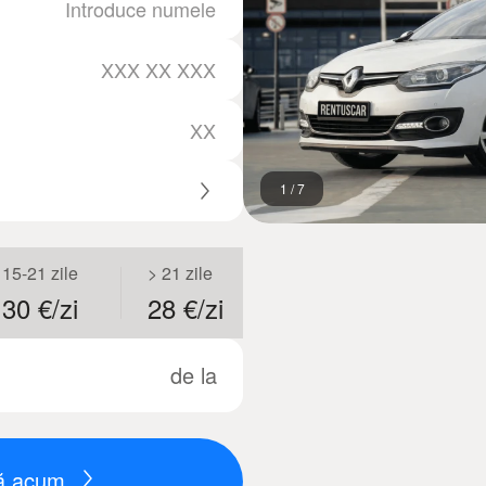
1
/
7
15-21 zile
> 21 zile
30 €/zi
28 €/zi
de la
ză acum