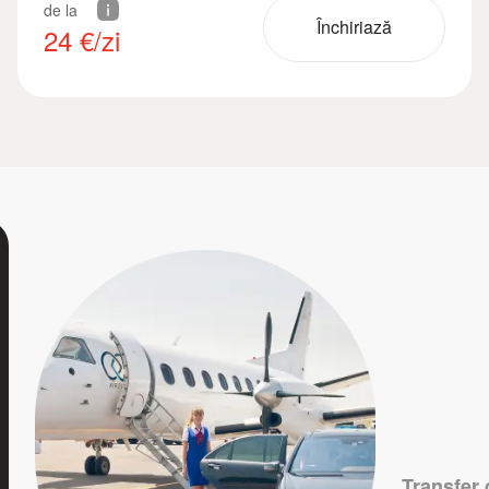
de la
Închiriază
24
€/zi
Transfer 