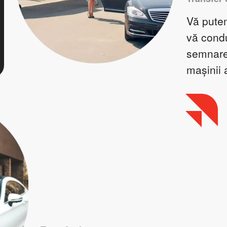
Vă putem
vă condu
semnarea
mașinii 