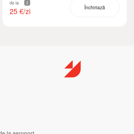
de la
Închiriază
25
€/zi
de la aeroport