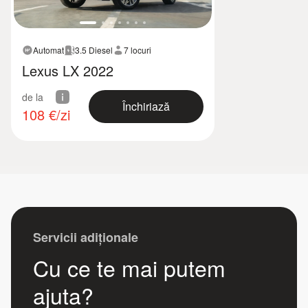
Automat
3.5 Diesel
7 locuri
Lexus LX 2022
de la
Închiriază
108
€/zi
Servicii adiționale
Cu ce te mai putem
ajuta?