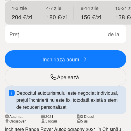
1-3 zile
4-7 zile
8-14 zile
15-21 z
204 €/zi
180 €/zi
156 €/zi
138 €/
Preț
de la
Închiriază acum
Apelează
Depozitul autoturismului este negociat individual,
prețul închirierii nu este fix, totodată există sistem
de reduceri personalizat.
Automat
2021
3 Diesel
Crossover
5 locuri
5 uși
Închiriere Range Rover Autobiography 2021 în Chișinău