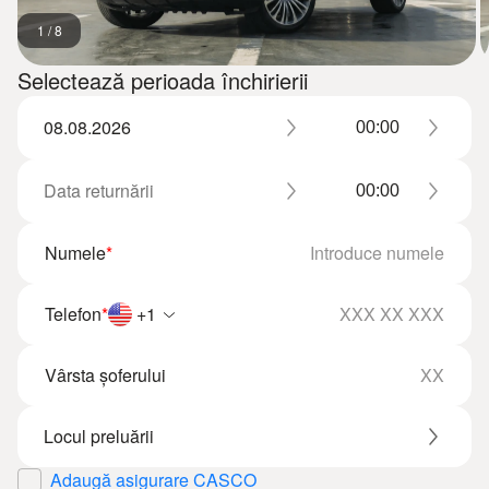
1
/
8
Selectează perioada închirierii
Numele
*
Telefon
*
+1
Vârsta șoferului
Adaugă asigurare CASCO