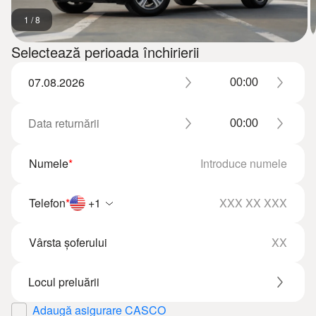
1
/
8
Selectează perioada închirierii
Numele
*
Telefon
*
+1
Vârsta șoferului
Adaugă asigurare CASCO