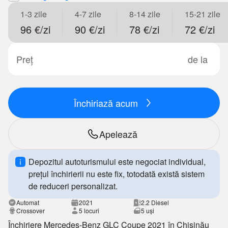
1-3 zile
4-7 zile
8-14 zile
15-21 zile
96 €/zi
90 €/zi
78 €/zi
72 €/zi
Preț
de la
Închiriază acum
Apelează
Depozitul autoturismului este negociat individual,
prețul închirierii nu este fix, totodată există sistem
de reduceri personalizat.
Automat
2021
2.2 Diesel
Crossover
5 locuri
5 uși
Închiriere Mercedes-Benz GLC Coupe 2021 în Chișinău