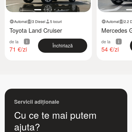
Automat
3 Diesel
5 locuri
Automat
2.2 
Toyota Land Cruiser
Mercedes 
de la
de la
Închiriază
71
€/zi
54
€/zi
Servicii adiționale
Cu ce te mai putem
ajuta?