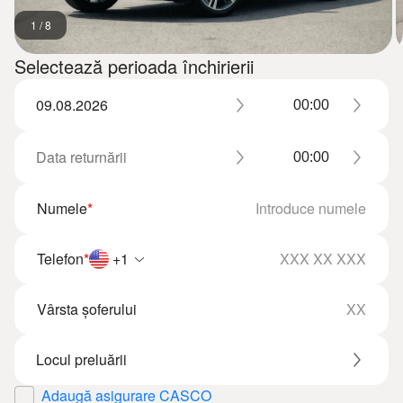
1
/
8
Selectează perioada închirierii
Numele
*
Telefon
*
+1
Vârsta șoferului
Adaugă asigurare CASCO