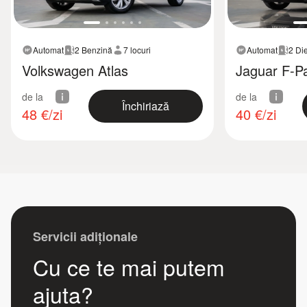
Automat
2 Benzină
7 locuri
Automat
2 Di
Volkswagen Atlas
Jaguar F-P
de la
de la
Închiriază
48
€/zi
40
€/zi
Servicii adiționale
Cu ce te mai putem
ajuta?