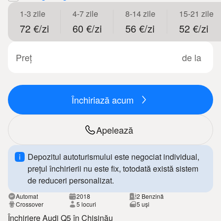
1-3 zile
4-7 zile
8-14 zile
15-21 zile
72 €/zi
60 €/zi
56 €/zi
52 €/zi
Preț
de la
Închiriază acum
Apelează
Depozitul autoturismului este negociat individual,
prețul închirierii nu este fix, totodată există sistem
de reduceri personalizat.
Automat
2018
2 Benzină
Crossover
5 locuri
5 uși
Închiriere Audi Q5 în Chișinău