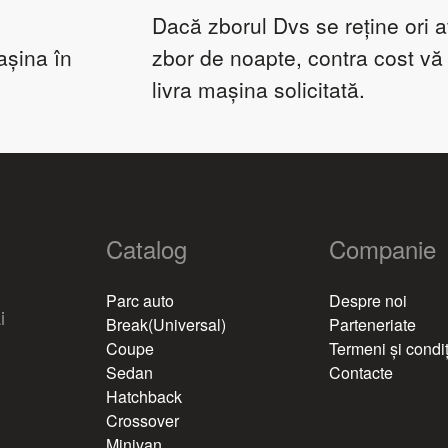
Dacă zborul Dvs se reține ori a
așina în
zbor de noapte, contra cost v
livra mașina solicitată.
Catalog
Companie
Parc auto
Despre noi
i
Break(Universal)
Parteneriate
Coupe
Termeni și condiț
Sedan
Contacte
Hatchback
Crossover
Minivan