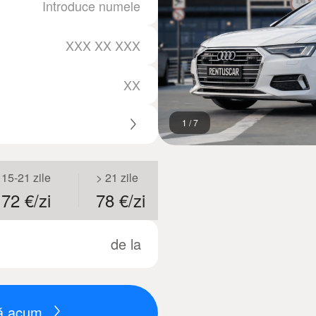
1
/
7
15-21 zile
> 21 zile
72 €/zi
78 €/zi
de la
ză acum