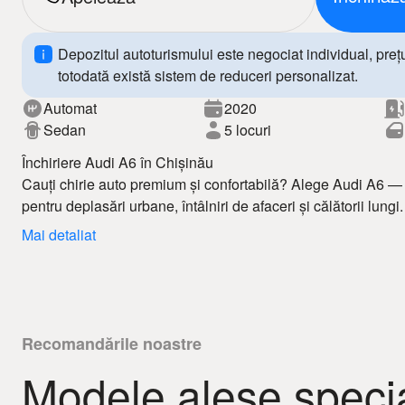
Depozitul autoturismului este negociat individual, prețul 
totodată există sistem de reduceri personalizat.
Automat
2020
Sedan
5 locuri
Închiriere Audi A6 în Chișinău
Cauți chirie auto premium și confortabilă? Alege Audi A6 —
pentru deplasări urbane, întâlniri de afaceri și călătorii lungi
auto în Chișinău îți oferă prețuri avantajoase, condiții flexibi
Mai detaliat
excelentă.
Audi A6 impresionează prin design sofisticat, interior spațio
siguranță și confort la fiecare călătorie. Cu opțiunea de chir
libertate totală de mișcare și o experiență premium la volan.
Avantaje:
– cele mai bune oferte de chirie auto Chișinău
Recomandările noastre
– disponibilitate rapidă
Modele alese specia
– chirie auto 24/24
Rezervă acum Audi A6 și bucură-te de servicii profesionale 
– condiții clare și fără taxe ascunse