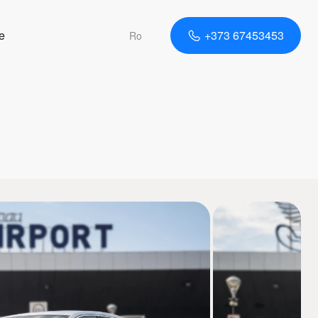
e
+373 67453453
Ro