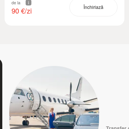
de la
Închiriază
90
€/zi
Transfer 