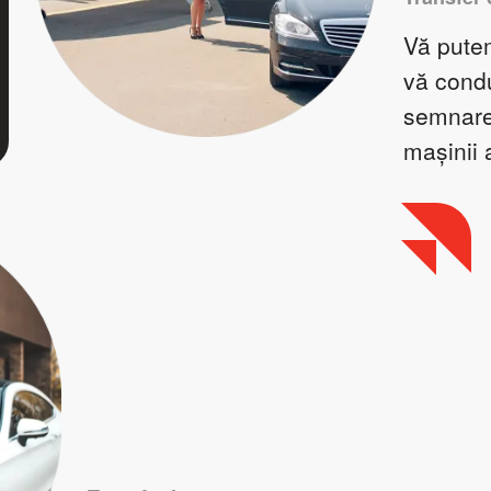
Vă putem
vă condu
semnarea
mașinii 