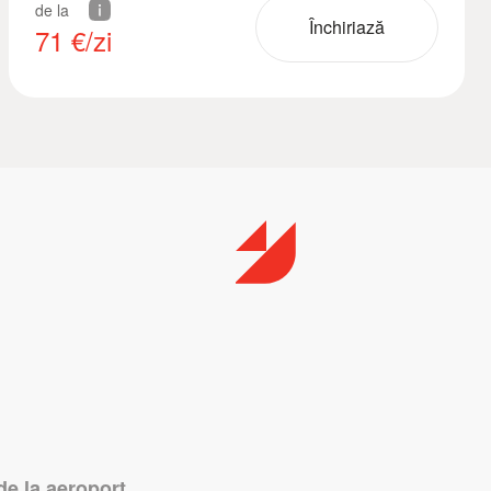
de la
Închiriază
71
€/zi
de la aeroport