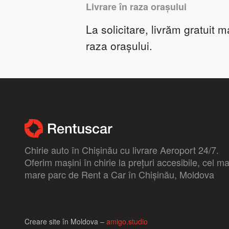
Livrare în raza orașului
La solicitare, livrăm gratuit m
raza orașului.
Chirie auto în Chișinău cu livrare Aeroport 24/7.
Oferim mașini în chirie la prețuri accesibile, cel ma
mare parc de Rent a Car în Chișinău, Moldova
Creare site în Moldova –
amigo.studio