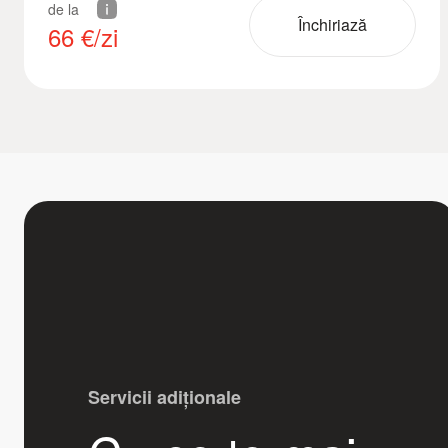
de la
Închiriază
66
€/zi
Servicii adiționale