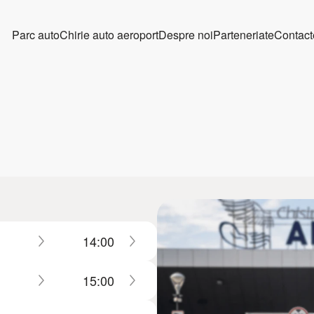
Parc auto
Chirie auto aeroport
Despre noi
Parteneriate
Contact
14:00
15:00