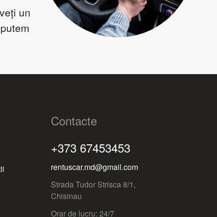
veți un
ă putem
Contacte
+373 67453453
rentuscar.md@gmail.com
ii
Strada Tudor Strisca 8/1,
Chisinau
Orar de lucru: 24/7