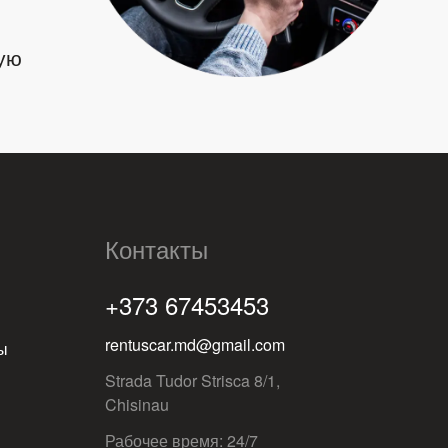
ую
Контакты
+373 67453453
rentuscar.md@gmail.com
ы
Strada Tudor Strisca 8/1,
Chisinau
Рабочее время: 24/7