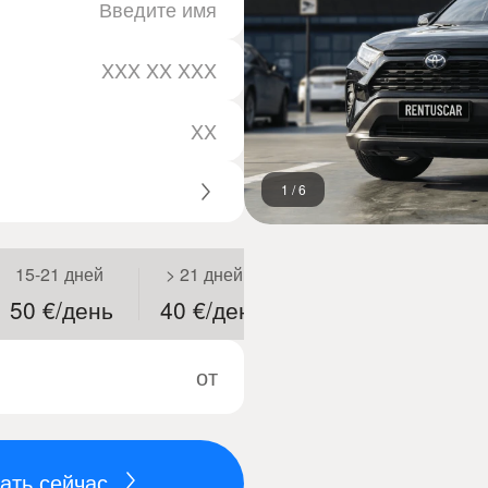
1
/
6
15-21 дней
> 21 дней
50 €/день
40 €/день
от
ать сейчас