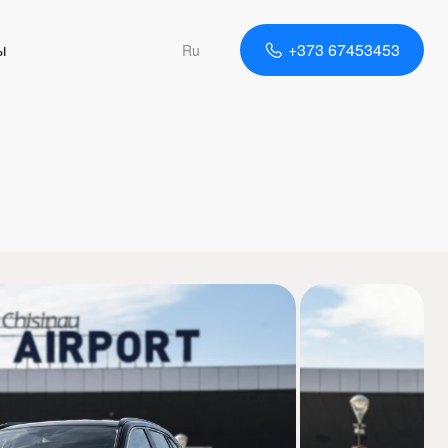
ы
+373 67453453
Ru