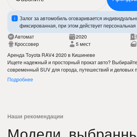
Залог за автомобиль оговаривается индивидуальн
фиксированная, при этом действует персональная 
Автомат
2020
Кроссовер
5 мест
Аренда Toyota RAV4 2020 в Кишиневе
Ищете надежный и просторный прокат авто? Выбирайте
современный SUV для города, путешествий и деловых п
Кишиневе предлагает выгодные цены, прозрачные услов
Подробнее
автомобилям.
Toyota RAV4 2020 сочетает современный дизайн, комф
технологии безопасности, обеспечивая высокий уровень
услугой прокат автомобилей вы свободно передвигаетесь
пределами.
Наши преимущества:
– лучшие цены на аренду авто в Кишиневе
Наши рекомендации
– быстрый доступ к автомобилям
Модели, выбранны
– прокат авто 24/7
Забронируйте Toyota RAV4 2020 уже сегодня и оцените 
– прозрачные условия
качественного проката авто в Кишиневе!