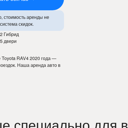
о, стоимость аренды не
система скидок.
2 Гибрид
5 двери
 Toyota RAV4 2020 года —
оездок. Наша аренда авто в
ия и быстрый доступ к
ортный салон и передовые
 комфорта и удобства. С
 по городу и за его
е специально для в
удобство