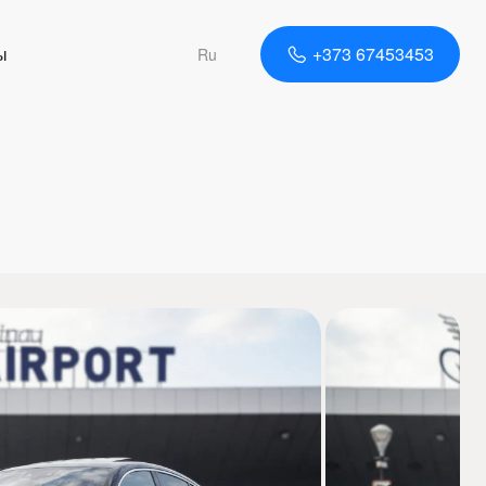
ы
+373 67453453
Ru