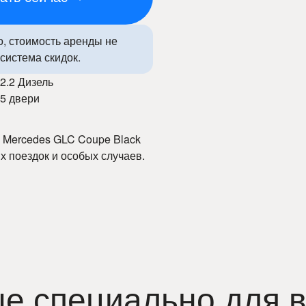
о, стоимость аренды не
система скидок.
2.2 Дизель
5 двери
 Mercedes GLC Coupe Black
 поездок и особых случаев.
ны, прозрачные условия и
изайн, комфортный салон и
 безопасности и
ей вы свободно
е специально для в
одня и оцените премиальный