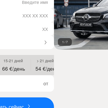
1
/
7
15-21 дней
> 21 дней
66 €/день
54 €/день
от
ать сейчас