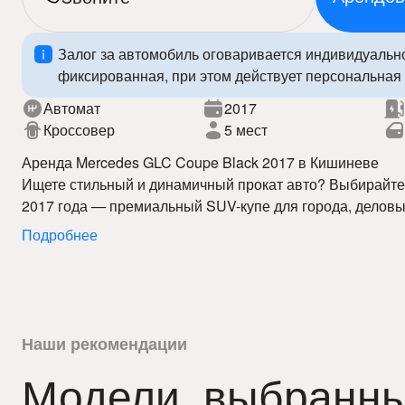
Залог за автомобиль оговаривается индивидуальн
фиксированная, при этом действует персональная 
Автомат
2017
Кроссовер
5 мест
Аренда Mercedes GLC Coupe Black 2017 в Кишиневе
Ищете стильный и динамичный прокат авто? Выбирайте
2017 года — премиальный SUV-купе для города, деловых
Наша аренда авто в Кишиневе предлагает выгодные це
Подробнее
быстрое оформление.
Mercedes GLC Coupe Black 2017 сочетает спортивный д
современные технологии, обеспечивая высокий уровень
удовольствия от вождения. С услугой прокат автомобил
передвигаетесь по городу и за его пределами.
Наши преимущества:
– лучшие цены на аренду авто в Кишиневе
Наши рекомендации
– автомобили в отличном состоянии
Модели, выбранны
– прокат авто 24/7
Забронируйте Mercedes GLC Coupe Black 2017 уже сег
– быстрое оформление
уровень проката авто в Кишиневе!