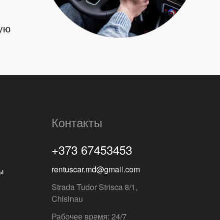
ую
Контакты
+373 67453453
rentuscar.md@gmail.com
ы
Strada Tudor Strisca 8/1,
Chisinau
Рабочее время: 24/7