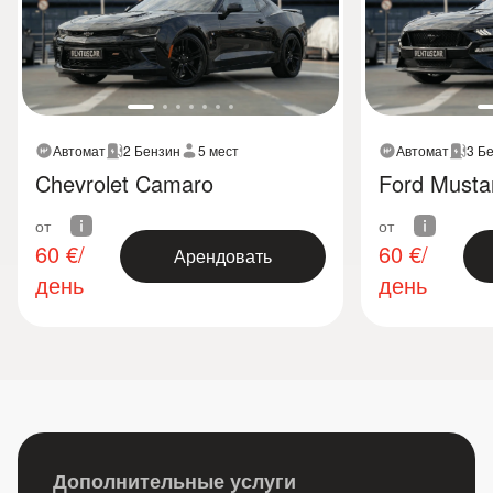
Автомат
2 Бензин
5 мест
Автомат
3 Б
Chevrolet Camaro
Ford Musta
от
от
60
€/
60
€/
Арендовать
день
день
Дополнительные услуги