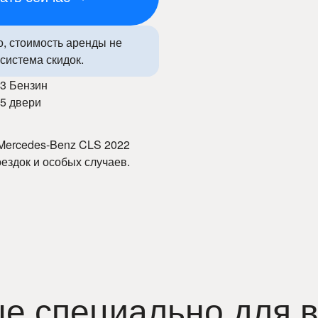
о, стоимость аренды не
система скидок.
3 Бензин
5 двери
Mercedes-Benz CLS 2022
ездок и особых случаев.
ны, прозрачные условия и
роскошный салон и
 комфорта и безопасности. С
 по городу и за его
ия.
е специально для в
оцените премиальный