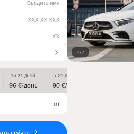
1
/
7
15-21 дней
> 21 дней
96 €/день
90 €/день
от
ать сейчас