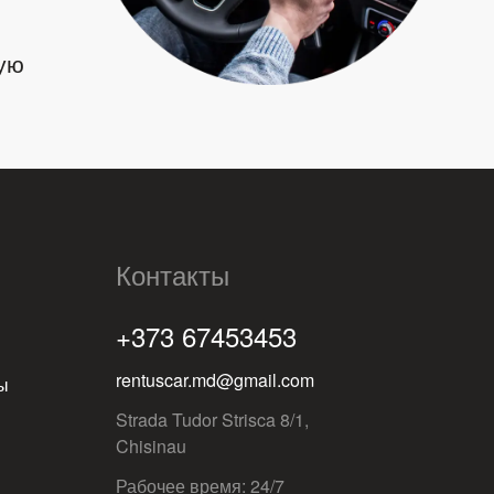
ую
Контакты
+373 67453453
rentuscar.md@gmail.com
ы
Strada Tudor Strisca 8/1,
Chisinau
Рабочее время: 24/7