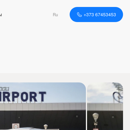
ы
+373 67453453
Ru