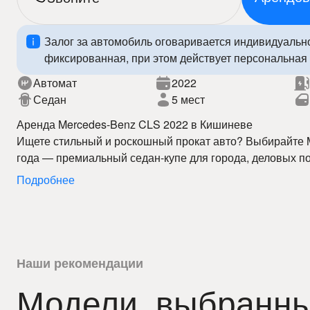
Залог за автомобиль оговаривается индивидуальн
фиксированная, при этом действует персональная 
Автомат
2022
Седан
5 мест
Аренда Mercedes-Benz CLS 2022 в Кишиневе
Ищете стильный и роскошный прокат авто? Выбирайте 
года — премиальный седан-купе для города, деловых по
Наша аренда авто в Кишиневе предлагает выгодные це
Подробнее
быстрое оформление.
Mercedes-Benz CLS 2022 сочетает элегантный дизайн, 
современные технологии, обеспечивая высокий уровень
услугой прокат автомобилей вы свободно передвигаетесь
пределами, наслаждаясь премиальным уровнем вожден
Наши преимущества:
– лучшие цены на аренду авто в Кишиневе
Наши рекомендации
– автомобили в отличном состоянии
Модели, выбранны
– прокат авто 24/7
Забронируйте Mercedes-Benz CLS 2022 уже сегодня и 
– быстрое оформление
уровень проката авто в Кишиневе!