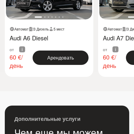
Автомат
3 Дизель
5 мест
Автомат
3 Д
Audi A6 Diesel
Audi A7 Die
от
от
60
€/
60
€/
Арендовать
день
день
Дополнительные услуги
Чем еще мы можем