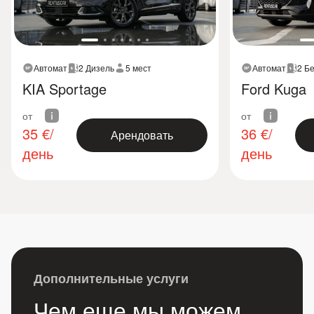
Автомат
2 Дизель
5 мест
Автомат
2 Б
KIA Sportage
Ford Kuga
от
от
35
€/
36
€/
Арендовать
день
день
Дополнительные услуги
Чем еще мы можем